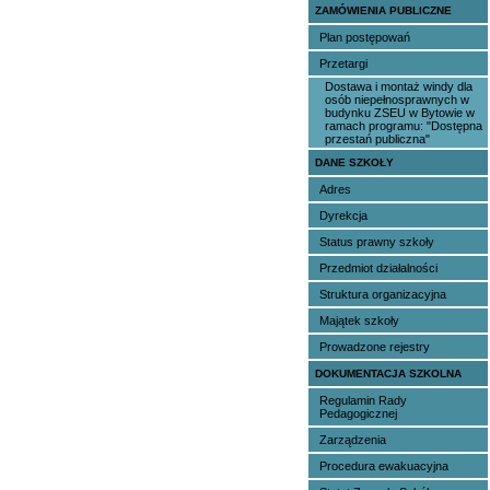
ZAMÓWIENIA PUBLICZNE
Plan postępowań
Przetargi
Dostawa i montaż windy dla
osób niepełnosprawnych w
budynku ZSEU w Bytowie w
ramach programu: "Dostępna
przestań publiczna"
DANE SZKOŁY
Adres
Dyrekcja
Status prawny szkoły
Przedmiot działalności
Struktura organizacyjna
Majątek szkoły
Prowadzone rejestry
DOKUMENTACJA SZKOLNA
Regulamin Rady
Pedagogicznej
Zarządzenia
Procedura ewakuacyjna