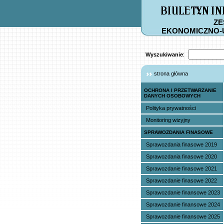
ZE
EKONOMICZNO-
Wyszukiwanie
:
strona główna
OCHRONA I PRZETWARZANIE
DANYCH OSOBOWYCH
Polityka prywatności
Monitoring wizyjny
SPRAWOZDANIA FINASOWE
Sprawozdania finasowe 2019
Sprawozdania finasowe 2020
Sprawozdanie finasowe 2021
Sprawozdanie finasowe 2022
Sprawozdanie finansowe 2023
Sprawozdanie finansowe 2024
Sprawozdanie finansowe 2025