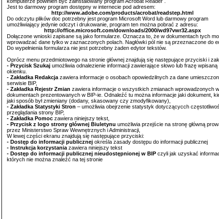
komputerze powinien być zainstalowany program Acrobat Reader .
Jest to darmowy program dostępny w internecie pod adresem:
http://www.adobe.com/products/acrobat/readstep.html
Do odczytu plików doc potrzebny jest program Microsoft Word lub darmowy program
umożliwiający jedynie odczyt i drukowanie, program ten można pobrać z adresu:
http://office.microsoft.com/downloads/2000/wd97vwr32.aspx
Dołączone wnioski zapisane są jako formularze. Oznacza to, że w dokumentach tych m
wprowadzać dane tylko w zaznaczonych polach. Nagłówki pól nie są przeznaczone do ed
Do wypełnienia formularza nie jest potrzebny żaden edytor tekstów.
Oprócz menu przedmiotowego na stronie głównej znajdują się następujące przyciski i zak
- Przycisk Szukaj
umożliwia odnalezienie informacji zawierające słowo lub frazę wpisaną
okienku.
- Zakładka Redakcja
zawiera informacje o osobach opowiedzilnych za dane umieszczo
serwisie BIP,
- Zakładka Rejestr Zmian
zawiera informacje o wszystkich zmianach wprowadzonych 
dokumentach prezentowanych w BIP-ie. Odnaleźć tu można informacje jaki dokument, kie
jaki sposób był zmieniany (dodany, skasowany czy zmodyfikowany),
- Zakładka Statystyki Stron
– umożliwia obejrzenie statystyk dotyczącycch częstotliwoś
przeglądania strony BIP,
- Zakładka Pomoc
zawiera niniejszy tekst,
- Przycisk z logo strony głównej Biuletynu
umożliwia przejście na stronę główną pro
przez Ministerstwo Spraw Wewnętrznych i Administracji,
W lewej części ekranu znajdują się następujące przyciski:
- Dostęp do informacji publicznej
określa zasady dostępu do informacji publicznej
- Instrukcja korzystania
zawiera niniejszy tekst
- Dostęp do informacji publicznej nieudostępnionej w BIP
czyli jak uzyskać informac
których nie można znaleźć na tej stronie