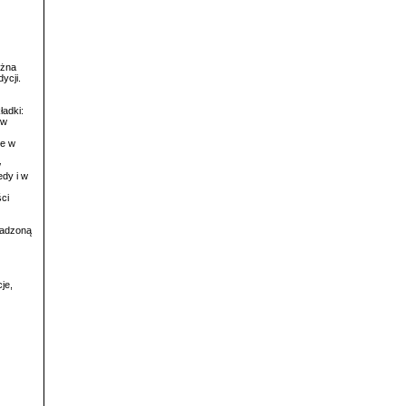
ożna
ycji.
ładki:
 w
ne w
w
dy i w
ci
wadzoną
je,