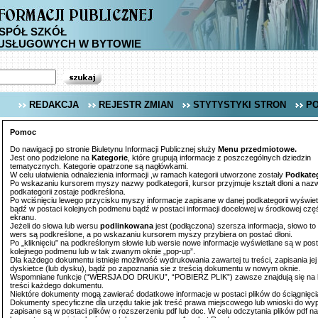
SPÓŁ SZKÓŁ
USŁUGOWYCH W BYTOWIE
REDAKCJA
REJESTR ZMIAN
STYTYSTYKI STRON
P
Pomoc
Do nawigacji po stronie Biuletynu Informacji Publicznej służy
Menu przedmiotowe.
Jest ono podzielone na
Kategorie
, które grupują informacje z poszczególnych dziedzin
tematycznych. Kategorie opatrzone są nagłówkami.
W celu ułatwienia odnalezienia informacji ,w ramach kategorii utworzone zostały
Podkate
Po wskazaniu kursorem myszy nazwy podkategorii, kursor przyjmuje kształt dłoni a naz
podkategorii zostaje podkreślona.
Po wciśnięciu lewego przycisku myszy informacje zapisane w danej podkategorii wyświetl
bądź w postaci kolejnych podmenu bądź w postaci informacji docelowej w środkowej czę
ekranu.
Jeżeli do słowa lub wersu
podlinkowana
jest (podłączona) szersza informacja, słowo to 
wers są podkreślone, a po wskazaniu kursorem myszy przybiera on postać dłoni.
Po „kliknięciu” na podkreślonym słowie lub wersie nowe informacje wyświetlane są w post
kolejnego podmenu lub w tak zwanym oknie „pop-up”.
Dla każdego dokumentu istnieje możliwość wydrukowania zawartej tu treści, zapisania jej
dyskietce (lub dysku), bądź po zapoznania sie z treścią dokumentu w nowym oknie.
Wspomniane funkcje (“WERSJA DO DRUKU”, “POBIERZ PLIK”) zawsze znajdują się na 
treści każdego dokumentu.
Niektóre dokumenty mogą zawierać dodatkowe informacje w postaci plików do ściągnięci
Dokumenty specyficzne dla urzędu takie jak treść prawa miejscowego lub wnioski do wyp
zapisane są w postaci plików o rozszerzeniu pdf lub doc. W celu odczytania plików pdf na