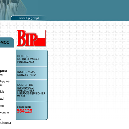
www.bip.gov.pl
OMOC
DOSTĘP
DO INFORMACJI
PUBLICZNEJ
gorie
.
INSTRUKCJA
wa
KORZYSTANIA
ają się
ści
DOSTĘP DO
INFORMACJI
PUBLICZNEJ
lub
NIEUDOSTĘPNIONEJ
W BIP
aci
 na
odwiedzin:
564129
końciu
a.
ełnienia