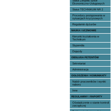
Statut Zespołu Szkół
Ekonomiczno-Usługowych
Statut TECHNIKUM NR 2
Procedury postępowania w
sytuacjach kryzysowych
Regulamin dyżurów
NAUKA I UCZNIOWIE
Kierunki kształcenia w
Technikum
Stypendia
Dojazdy
OBSŁUGA PETENTÓW
Sekretariat
Administracja
OGŁOSZENIA I KOMUNIKATY
Nabór pracowników i wyniki
naboru
Inne
REGULAMINY I RAPORTY
Oświadczenie o stanie kontroli
zarządczej