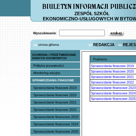
ZESPÓŁ SZKÓŁ
EKONOMICZNO-USŁUGOWYCH W BYTOW
Wyszukiwanie
:
REDAKCJA
REJES
strona główna
OCHRONA I PRZETWARZANIE
DANYCH OSOBOWYCH
Podmenu
Polityka prywatności
Sprawozdania finasowe 2019
Sprawozdania finasowe 2020
Monitoring wizyjny
Sprawozdanie finasowe 2021
SPRAWOZDANIA FINASOWE
Sprawozdanie finasowe 2022
Sprawozdania finasowe 2019
Sprawozdanie finansowe 2023
Sprawozdanie finansowe 2024
Sprawozdania finasowe 2020
Sprawozdanie finansowe 2025
Sprawozdanie finasowe 2021
Sprawozdanie finasowe 2022
Sprawozdanie finansowe 2023
Sprawozdanie finansowe 2024
Sprawozdanie finansowe 2025