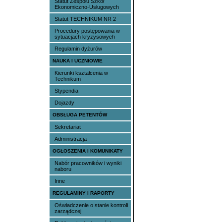
Statut Zespołu Szkół
Ekonomiczno-Usługowych
Statut TECHNIKUM NR 2
Procedury postępowania w
sytuacjach kryzysowych
Regulamin dyżurów
NAUKA I UCZNIOWIE
Kierunki kształcenia w
Technikum
Stypendia
Dojazdy
OBSŁUGA PETENTÓW
Sekretariat
Administracja
OGŁOSZENIA I KOMUNIKATY
Nabór pracowników i wyniki
naboru
Inne
REGULAMINY I RAPORTY
Oświadczenie o stanie kontroli
zarządczej