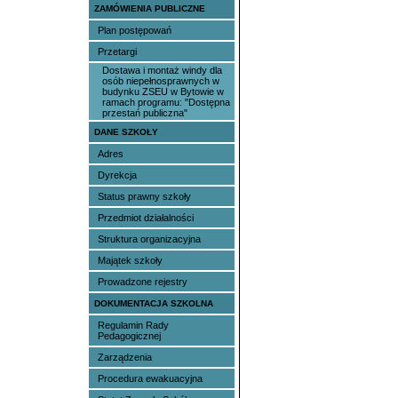
ZAMÓWIENIA PUBLICZNE
Plan postępowań
Przetargi
Dostawa i montaż windy dla
osób niepełnosprawnych w
budynku ZSEU w Bytowie w
ramach programu: "Dostępna
przestań publiczna"
DANE SZKOŁY
Adres
Dyrekcja
Status prawny szkoły
Przedmiot działalności
Struktura organizacyjna
Majątek szkoły
Prowadzone rejestry
DOKUMENTACJA SZKOLNA
Regulamin Rady
Pedagogicznej
Zarządzenia
Procedura ewakuacyjna